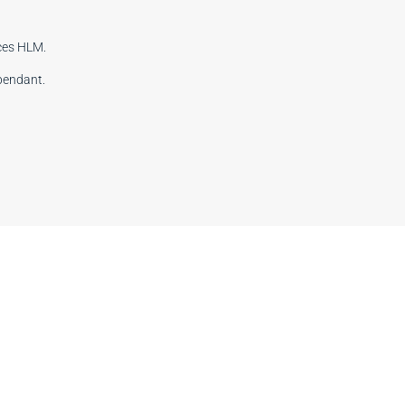
ices HLM.
épendant.
24h.