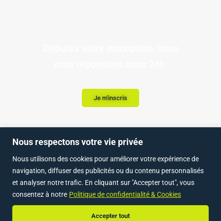
Débutez votre inscription, nous
vous répondons sous 24h.
Je m'inscris
Nous respectons votre vie privée
Nous utilisons des cookies pour améliorer votre expérience de
ACCUEIL
NOS FORMATIONS LOI ALUR
navigation, diffuser des publicités ou du contenu personnalisés
et analyser notre trafic. En cliquant sur "Accepter tout", vous
NOS FORMATIONS IMMOBILIER & CRÉATION D’ENTREPRISE
LE BLOG
consentez à notre
Politique de confidentialité & Cookies
NOUS CONTACTER
VOUS INSCRIRE
Accepter tout