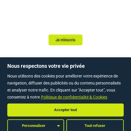
inscription, nous
vous répondons sous
24h.
Je m'inscris
Nous respectons votre vie privée
Nous utilisons des cookies pour améliorer votre expérience de
ACCUEIL
NOS FORMATIONS LOI ALUR
navigation, diffuser des publicités ou du contenu personnalisés
et analyser notre trafic. En cliquant sur "Accepter tout", vous
NOS FORMATIONS IMMOBILIER & CRÉATION D’ENTREPRISE
LE BLOG
consentez à notre
Politique de confidentialité & Cookies
NOUS CONTACTER
VOUS INSCRIRE
Accepter tout
MENTIONS LÉGALES & COOKIES
Personnaliser
Tout refuser