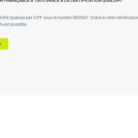
 FINANÇABLE À 100% GRÂCE À LA CERTIFICATION QUALIOPI
rtifié Qualiopi par ICPF sous le numéro B00567. Grâce à cette certificatio
 est possible.
s
utez votre inscription, nous vous répondons sous 