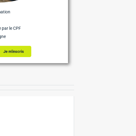
mation
 par le CPF
gne
Je m'inscris