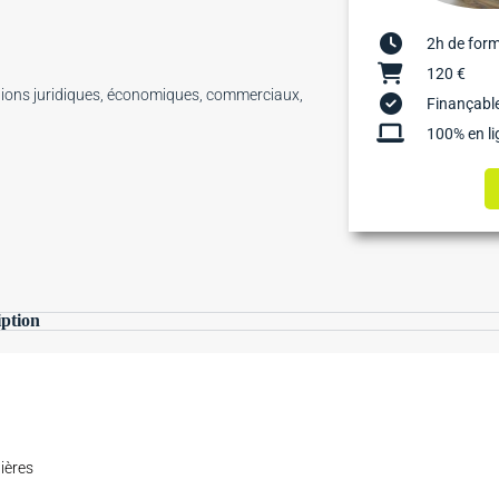
2h de for
120 €
ions juridiques, économiques, commerciaux,
Finançable
100% en li
iption
nières