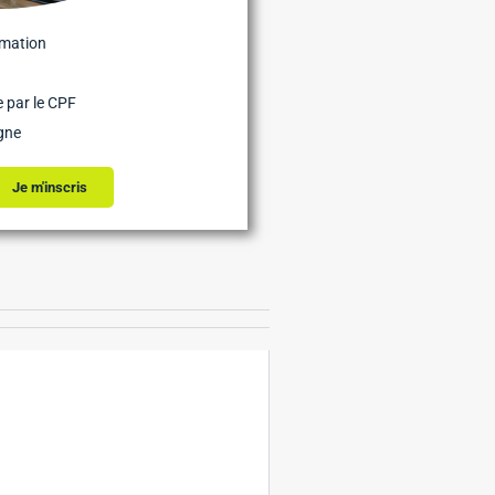
rmation
 par le CPF
gne
Je m'inscris