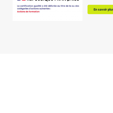
En savoir plu
Déb