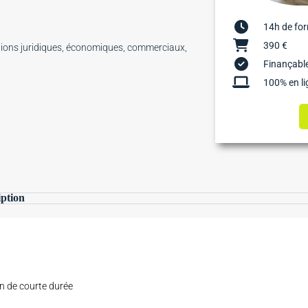
14h de fo
390 €
ions juridiques, économiques, commerciaux,
Finançable
100% en li
iption
on de courte durée