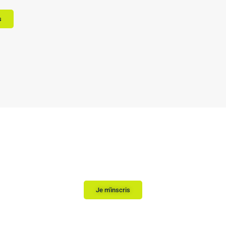
s
utez votre inscription, nous vous répondons sous 
Je m'inscris