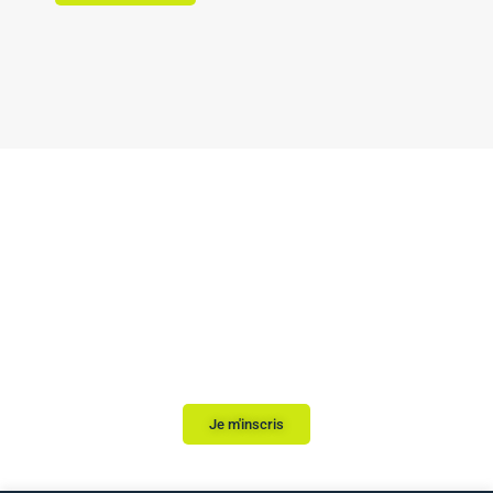
Débutez votre
inscription, nous
vous répondons sous
24h.
Je m'inscris