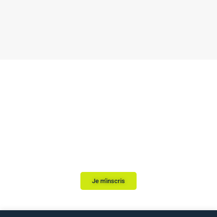
Débutez votre
inscription, nous
vous répondons sous
24h.
Je m'inscris