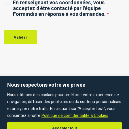
En renseignant vos coordonnées, vous
acceptez d'être contacté par l'équipe
Formindis en réponse à vos demandes.
*
Nous respectons votre vie privée
Nous utilisons des cookies pour améliorer votre expérience de
ACCUEIL
NOS FORMATIONS LOI ALUR
navigation, diffuser des publicités ou du contenu personnalisés
et analyser notre trafic. En cliquant sur "Accepter tout", vous
NOS FORMATIONS IMMOBILIER & CRÉATION D’ENTREPRISE
LE BLOG
consentez à notre
Politique de confidentialité & Cookies
NOUS CONTACTER
VOUS INSCRIRE
Accepter tout